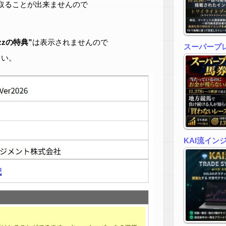
取ることが出来ませんので
zzの特典”
は表示されませんので
スーパープ
さい。
KAI流イン