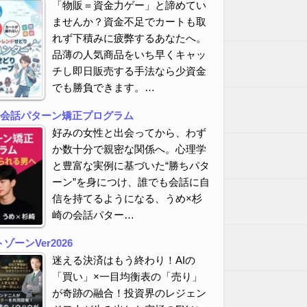
「物販＝資金力ゲー」と諦めてい
ませんか？資金不足でカートも取
れず下積みに疲弊するあなたへ。
品薄の人気商品をいち早くキャッ
チし即日販売する手法なら少資金
でも勝負できます。…
の会話パターン矯正プログラム
好みの女性と出会ってから、わず
か数十分で親密な関係へ。心理学
と豊富な実例に基づいた“勝ちパタ
ーン”を身につけ、誰でも会話に自
信を持てるようになる、うめ×杉
崎の会話パター…
ーンVer2026
迷える決済はもう終わり！AIの
「買い」×一目均衡表の「売り」
が奇跡の融合！投資界のレジェン