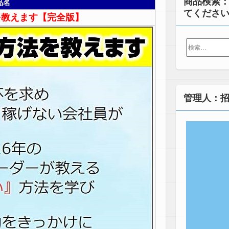
商品検索
品名
てくださ
を教えます【完全版】
検
索:
管理人：招