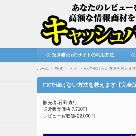
高額な情報商材をレビューを買い取ることで
情報商材激安サイト・
コ
招き猫zzzのサイトの利用方法
ン
テ
ン
ホーム
投資
ＦＸ
FXで稼げない方法を教えま
ツ
へ
移
FXで稼げない方法を教えます【完全
動
販売者:石田 直行
通常販売価格 7,700円
レビュー買取価格2,000円