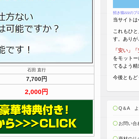
招き猫zzzの
当サイトは
これもひと
す。ありが
「安い」「
をモットー
てるよう精
石田 直行
今後ともど
7,700円
2,000円
Q＆A 
お問い合
商材のリ