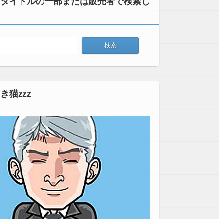
：タイトルの一部または販売者で検索し
い
き猫zzz