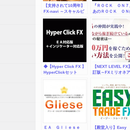
【支持されて10周年】
『ＲＯＣＫ ＯＮ７
FX-navi ～スキャルピ
あのＲＯＣＫ ＯＮ
ング＆デイトレ～
ＮＲ７（日足版）と
ｉｓｔｏｒｔｉｏｎ
算インジケーターが
ット！
◆【Hyper Click FX 】
【NEXT LEVEL F
HyperClickセット
訂版～FXミリオネ
◆（ＥＡ対応版＋イン
カデミー～
ジケーター対応版）
ＥＡ Ｇｌｉｅｓｅ
【殿堂入り】Easy