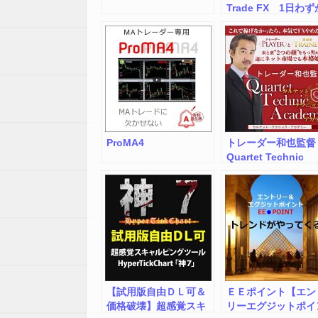
Trade FX 1日わず
20-30分で、5年連
5000万円以上を稼
す！【イージー・ト
ードFX（イートレ
FX）】
ProMA4
トレーダー和也監督
Quartet Technic
Academy（カルテ
ト・テクニック・ア
デミー）
【試用版自由ＤＬ可＆
ＥＥポイント【エン
価格破壊】超感覚スキ
リーエグジットポイ