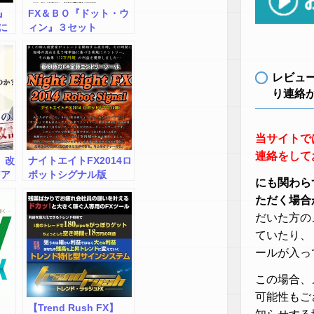
』
FX＆ＢＯ『ドット・ウ
に
ィン』３セット
Ｄ
計
セ
レビュ
り連絡
当サイトで
連絡をして
X】改
ナイトエイトFX2014ロ
アア
ボットシグナル版
にも関わら
ただく場合
だいた方の
ていたり、
ールが入っ
この場合、
可能性もご
【Trend Rush FX】