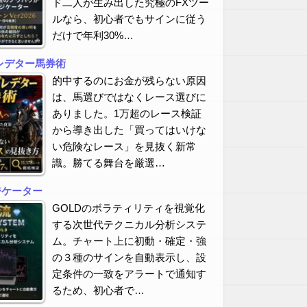
ド二人が生み出した究極のFXツー
ルなら、初心者でもサインに従う
だけで年利30%…
レデター馬券術
的中するのにお金が残らない原因
は、馬選びではなくレース選びに
ありました。1万超のレース検証
から導き出した「買ってはいけな
い危険なレース」を見抜く新常
識。勝てる舞台を厳選…
ジケーター
GOLDのボラティリティを視覚化
する次世代テクニカル分析システ
ム。チャート上に初動・確定・強
の３種のサインを自動表示し、設
定条件の一致をアラートで通知す
るため、初心者で…