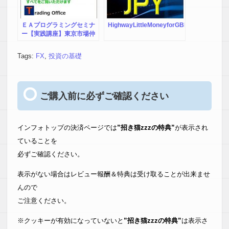
ＥＡプログラミングセミナ
HighwayLittleMoneyforGBPJPY
ー【実践講座】東京市場仲
値・ゴト―日トレード編
Tags:
FX
,
投資の基礎
ご購入前に必ずご確認ください
インフォトップの決済ページでは
”招き猫zzzの特典”
が表示され
ていることを
必ずご確認ください。
表示がない場合はレビュー報酬＆特典は受け取ることが出来ませ
んので
ご注意ください。
※クッキーが有効になっていないと
”招き猫zzzの特典”
は表示さ