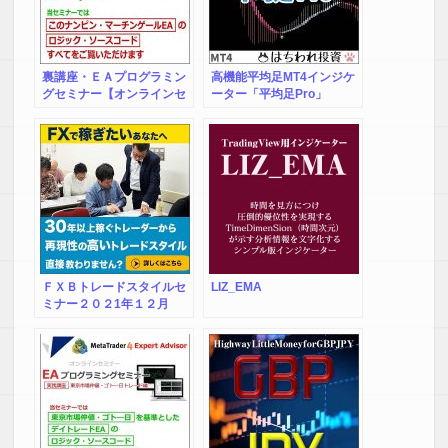
裏講座・ＥＡプログラミン
高機能平均足MT4インジケ
グセミナー【オンラインセ
ーター「平均足Pro」
ミナー】
ＦＸＢトレードスタイルセ
LIZ_EMA
ミナー２０２1年１２月