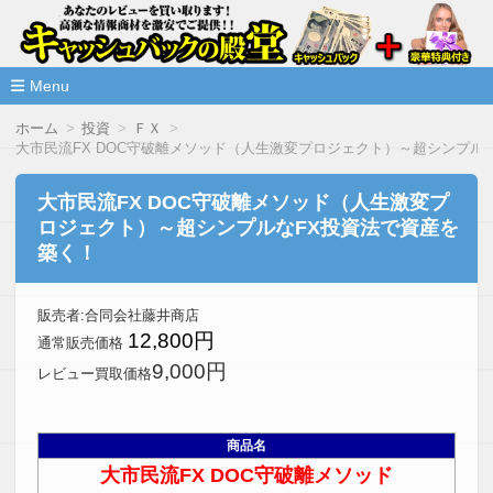
高額な情報商材をレビューを買い取ることで激安で購入できま
情報商材激安サイト・キャッシ
ュバックの殿堂
Menu
コ
ホーム
投資
ＦＸ
ン
大市民流FX DOC守破離メソッド（人生激変プロジェクト）～超シンプル
テ
ン
ツ
大市民流FX DOC守破離メソッド（人生激変プ
へ
ロジェクト）～超シンプルなFX投資法で資産を
移
動
築く！
販売者:合同会社藤井商店
12,800円
通常販売価格
9,000円
レビュー買取価格
商品名
大市民流FX DOC守破離メソッド