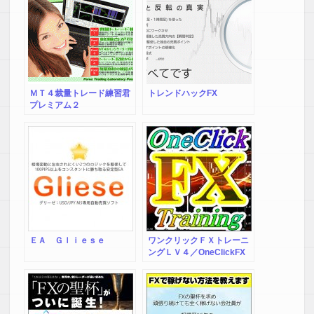
ＭＴ４裁量トレード練習君
トレンドハックFX
プレミアム２
ＥＡ Ｇｌｉｅｓｅ
ワンクリックＦＸトレーニ
ングＬＶ４／OneClickFX
training LV4 裁量トレード
の練習用トレーニングＥ
Ａ、２４時間３６５日いつ
でも練習することができま
す！