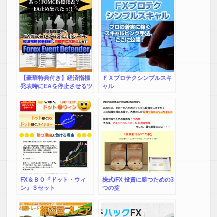
【豪華特典付き】経済指標
ＦＸプロテクシンプルスキ
発表時にEAを停止させるツ
ャル
ール☆Forex Event
Defender☆（フォレックス
イベントディフェンダー）
FX＆ＢＯ『ドット・ウィ
株式/FX 投資に勝つための3
ン』３セット
つの掟