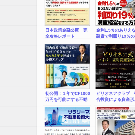
日本政策金融公庫 完
金利1.5％のありえ
全攻略レポート
融資で利回り19％
室経営をする方法「
ずは、アパート一棟
買いなさい！」の著
である石原博光氏が
や雑誌、セミナーで
絶対に言えない最新
不動産投資ノウハウ
遂に公開！
初公開！１年でCF1000
ビリオネアクラブ 
万円を可能にする不動
合投資による資産形
産投資ロケット戦略
セミナーDVD