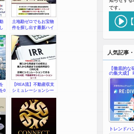
知らせする
です。
動
土地勘ゼロでもお宝物
し
件を探し出す最新ハイ
エナ投資術
人気記事
【徹底的な研
の集大成】 R
を
【REA流】不動産収支
を0
シミュレーションシー
ト
トレンドハ