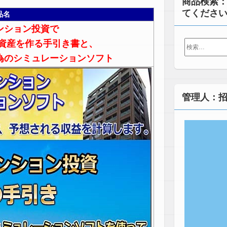
商品検索
てくださ
品名
ンション投資で
検
の資産を作る手引き書と、
索:
為のシミュレーションソフト
管理人：招