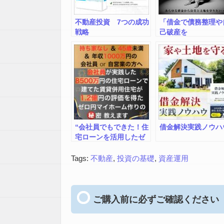
不動産投資 7つの成功
「借金で債務整理や
戦略
己破産を
“会社員でもできた！住
借金解決実践ノウハ
宅ローンを活用したゼ
ロ円マイホーム「セミ
ナー講座」” 90日で賃
Tags:
不動産
,
投資の基礎
,
資産運用
貸併用住宅の土地探
し・設計・建物の契約
まで完了し、住宅ロー
ン実質ゼロ円～7割引き
ご購入前に必ずご確認ください
を長期間継続 & 売却し
て生涯価値数千万円か