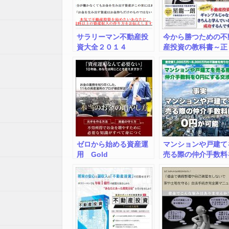
サラリーマン不動産投
今から勝つための不
資大全２０１４
産投資の教科書～正
い最初の一歩編～
ゼロから始める資産運
マンションや戸建て
用 Gold
売る際の仲介手数料
Academy（ゴールドア
円にする交渉術
カデミー）