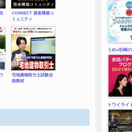
自
CONNECT 資産構築コ
ミュニティ
うめ×杉崎
ウ
宅地建物取引士試験合
格教材
トワイライトゾ