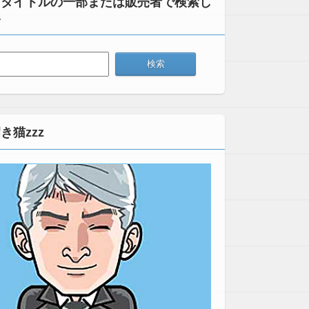
：タイトルの一部または販売者で検索し
い
き猫zzz