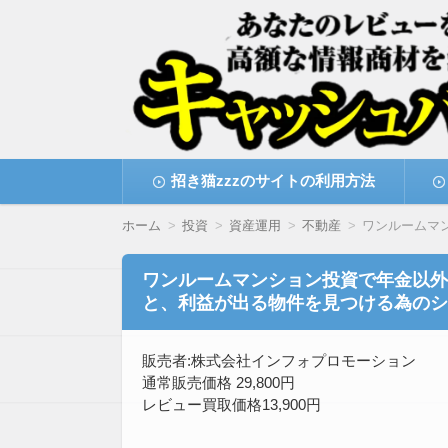
高額な情報商材をレビューを買い取ることで
情報商材激安サイト・
コ
招き猫zzzのサイトの利用方法
ン
テ
ン
ホーム
投資
資産運用
不動産
ワンルームマ
ツ
へ
移
ワンルームマンション投資で年金以外に
動
と、利益が出る物件を見つける為のシ
販売者:株式会社インフォプロモーション
通常販売価格 29,800円
レビュー買取価格13,900円