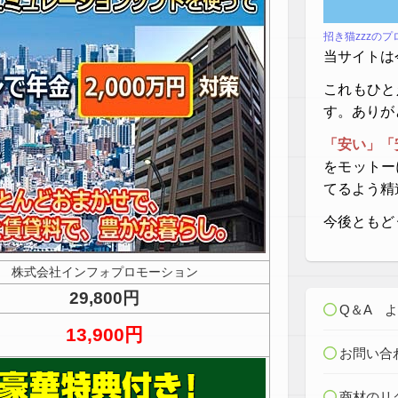
招き猫zzzの
当サイトは
これもひと
す。ありが
「安い」「
をモットー
てるよう精
今後ともど
株式会社インフォプロモーション
29,800円
Q＆A 
13,900円
お問い合
商材のリ