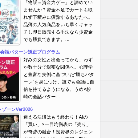
「物販＝資金力ゲー」と諦めてい
ませんか？資金不足でカートも取
れず下積みに疲弊するあなたへ。
品薄の人気商品をいち早くキャッ
チし即日販売する手法なら少資金
でも勝負できます。…
の会話パターン矯正プログラム
好みの女性と出会ってから、わず
か数十分で親密な関係へ。心理学
と豊富な実例に基づいた“勝ちパタ
ーン”を身につけ、誰でも会話に自
信を持てるようになる、うめ×杉
崎の会話パター…
ーンVer2026
迷える決済はもう終わり！AIの
「買い」×一目均衡表の「売り」
が奇跡の融合！投資界のレジェン