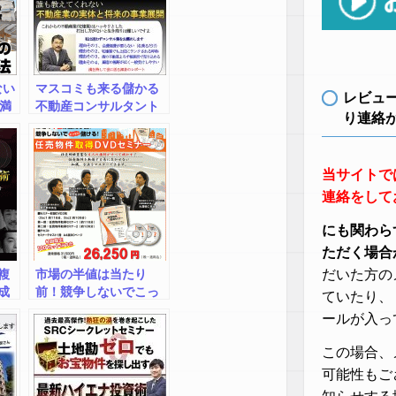
ない
マスコミも来る儲かる
レビュ
の満
不動産コンサルタント
り連絡
ま
が「そっと教える」不
、
動産コンサルタントの
者
なり方とその威力～実
当サイトで
本
践に即した不動産屋さ
は
んになる！
連絡をして
の
を
にも関わら
ただく場合
複
市場の半値は当たり
だいた方の
成
前！競争しないでこっ
ていたり、
そり儲ける！任売物件
ールが入っ
取得セミナー
この場合、
可能性もご