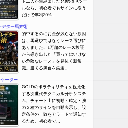
ド二人が生み出した究極のFXツー
ルなら、初心者でもサインに従う
だけで年利30%…
レデター馬券術
的中するのにお金が残らない原因
は、馬選びではなくレース選びに
ありました。1万超のレース検証
から導き出した「買ってはいけな
い危険なレース」を見抜く新常
識。勝てる舞台を厳選…
ジケーター
GOLDのボラティリティを視覚化
する次世代テクニカル分析システ
ム。チャート上に初動・確定・強
の３種のサインを自動表示し、設
定条件の一致をアラートで通知す
るため、初心者で…