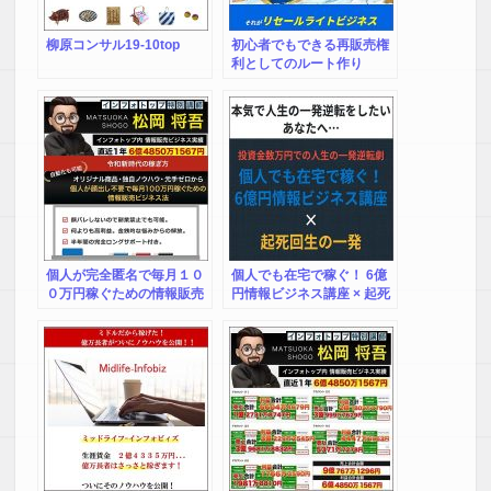
柳原コンサル19-10top
初心者でもできる再販売権
利としてのルート作り
個人が完全匿名で毎月１０
個人でも在宅で稼ぐ！ 6億
０万円稼ぐための情報販売
円情報ビジネス講座 × 起死
ビジネス法
回生の一発