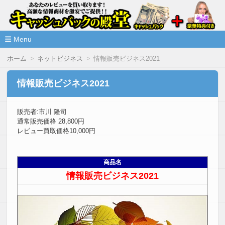
高額な情報商材をレビューを買い取ることで激安で購入できま
情報商材激安サイト・キャッシ
ュバックの殿堂
Menu
コ
ホーム
ネットビジネス
情報販売ビジネス2021
ン
テ
ン
情報販売ビジネス2021
ツ
へ
移
販売者:市川 隆司
動
通常販売価格 28,800円
レビュー買取価格10,000円
商品名
情報販売ビジネス2021