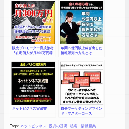
販売プロモーター育成教材
年間５億円以上稼ぎ出した
『在宅個人が月300万円稼
情報販売の方法とは
ぐ情報販売ビジネス』本気
で稼ぐ元infotop特別企画の
極秘非売品商材がついに解
禁！他人のコンテンツを再
プロモートして共同販売し
ます。販売利益率は50％
～！自分の教材が無くても
infotopで稼ぐことが可能な
特殊ビジネスです！
ネットビジネス実践書
自分マーケティングマイン
ド・マスターコース
Tags:
ネットビジネス
,
投資の基礎
,
起業・情報起業