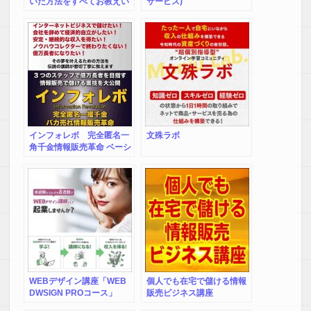
いだ方法をすべてお教えい
サービス)
たします。豪華１８大特典
付き。売れる販売者育成マ
ニュアル
インフォレボ 完全匿名一
文殊ラボ
角千金情報販売革命 ベーシ
ックセット
WEBデザイン講座「WEB
個人でも在宅で儲ける情報
DWSIGN PROコース」
販売ビジネス講座