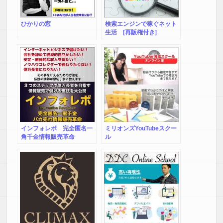
ひかりの窓
検索エンジンで稼ぐネット
生活 [再販権付き]
インフォレボ 完全匿名一
ミリオンズYouTubeスクー
角千金情報販売革命
ル