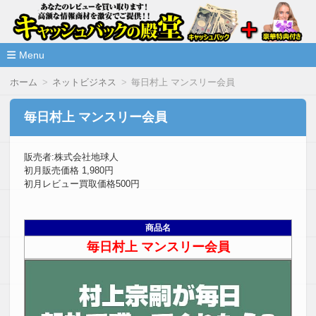
高額な情報商材をレビューを買い取ることで激安で購入できま
情報商材激安サイト・キャッシ
ュバックの殿堂
Menu
コ
ホーム
ネットビジネス
毎日村上 マンスリー会員
ン
テ
ン
毎日村上 マンスリー会員
ツ
へ
移
販売者:株式会社地球人
動
初月販売価格 1,980円
初月レビュー買取価格500円
商品名
毎日村上 マンスリー会員