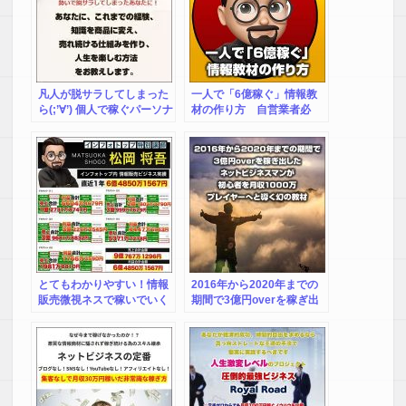
凡人が脱サラしてしまった
一人で「6億稼ぐ」情報教
ら(;’∀’) 個人で稼ぐパーソナ
材の作り方 自営業者必
ルビジネスの始め方
見！
とてもわかりやすい！情報
2016年から2020年までの
販売微視ネスで稼いでいく
期間で3億円overを稼ぎ出
ための話
したネットビジネスマンが
初心者を月収1000万プレイ
ヤーへと導く幻の教材