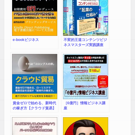
e-bookビジネス
不変的王道コンテンツビジ
ネスマスターズ実践講座
資金ゼロで始める、新時代
［6億円］情報ビジネス講
の稼ぎ方【クラウド貿易】
座