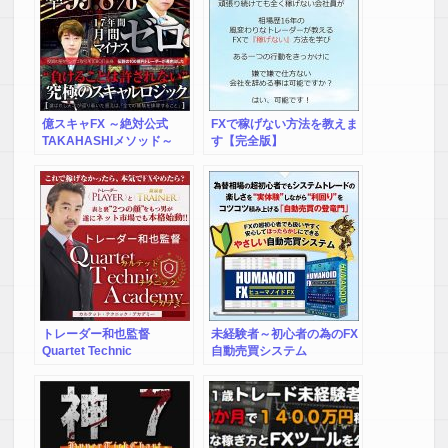
億スキャFX ～絶対公式
FXで稼げない方法を教えま
TAKAHASHIメソッド～
す【完全版】
トレーダー和也監督
未経験者～初心者の為のFX
Quartet Technic
自動売買システム
Academy（カルテット・
「HUMANOID FX」
テクニック・アカデミー）