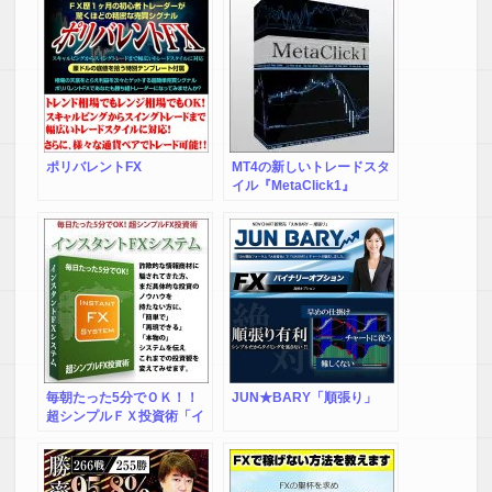
ポリバレントFX
MT4の新しいトレードスタ
イル『MetaClick1』
毎朝たった5分でＯＫ！！
JUN★BARY「順張り」
超シンプルＦＸ投資術「イ
ンスタントFXシステム」
【ユーロ円】