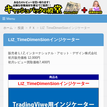
高額な情報商材をレビューを買い取ることで激安で購入できま
情報商材激安サイト・キャッシ
ュバックの殿堂
Menu
コ
ホーム
投資
ＦＸ
LIZ_TimeDimenSionインジケーター
ン
テ
ン
LIZ_TimeDimenSionインジケーター
ツ
へ
移
販売者:L.I.Z,インターナショナル・アセット・デザイン株式会社
動
初月販売価格 12,000円
初月レビュー買取価格7,400円
商品名
LIZ_TimeDimenSionインジケーター