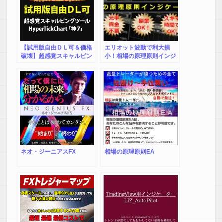
【試用版自由ＤＬ可＆価格
エリオット波動で利大損
破壊】超感覚スキャルピン
小！相場の原理原則インジ
グツール
ケーター
HyperTickChart「神７」
ネオ・ジーニアスFX
相場の原理原則EA