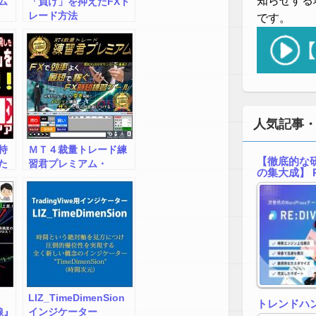
知らせする
ム
「負け」を抑えたFXト
レード方法
です。
人気記事
持
ＭＴ４裁量トレード練
【徹底的な研
た
習君プレミアム・
の集大成】 R
ム
JCB/AMEX
LIZ_TimeDimenSion
トレンドハ
線』
インジケーター