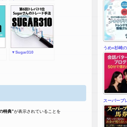
を
驚
ロス
うめ×杉崎
▼Sugar310
スーパープ
zの特典”
が表示されていることを