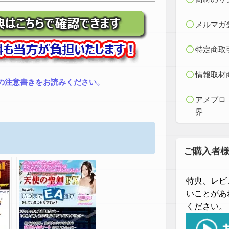
メルマガ
特定商取
情報取材
の注意書きをお読みください。
アメブロ
界
ご購入者
特典、レビ
いことがあ
ください。