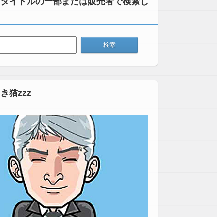
：タイトルの一部または販売者で検索し
い
き猫zzz