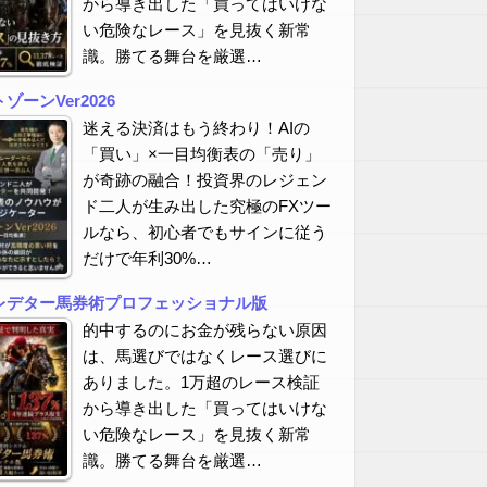
から導き出した「買ってはいけな
い危険なレース」を見抜く新常
識。勝てる舞台を厳選…
ーンVer2026
迷える決済はもう終わり！AIの
「買い」×一目均衡表の「売り」
が奇跡の融合！投資界のレジェン
ド二人が生み出した究極のFXツー
ルなら、初心者でもサインに従う
だけで年利30%…
レデター馬券術プロフェッショナル版
的中するのにお金が残らない原因
は、馬選びではなくレース選びに
ありました。1万超のレース検証
から導き出した「買ってはいけな
い危険なレース」を見抜く新常
識。勝てる舞台を厳選…