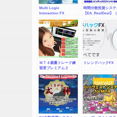
Multi Logic
時間分散投資システ
Interaction FX
【EA_RealDeal】
System-MLI
アルディール）
ＭＴ４裁量トレード練
トレンドハックFX
習君プレミアム２