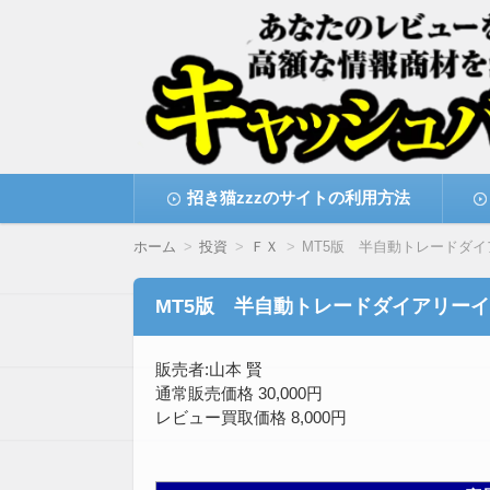
高額な情報商材をレビューを買い取ることで
情報商材激安サイト・
コ
招き猫zzzのサイトの利用方法
ン
テ
ン
ホーム
投資
ＦＸ
MT5版 半自動トレードダ
ツ
へ
移
MT5版 半自動トレードダイアリー
動
販売者:山本 賢
通常販売価格 30,000円
レビュー買取価格 8,000円