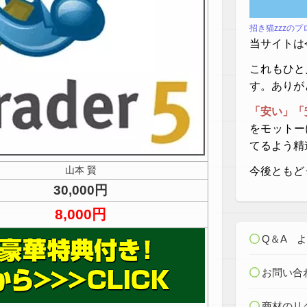
招き猫zzzの
当サイトは
これもひと
す。ありが
「安い」「
をモットー
てるよう精
山本 賢
今後ともど
30,000円
8,000円
Q＆A 
お問い合
商材のリ