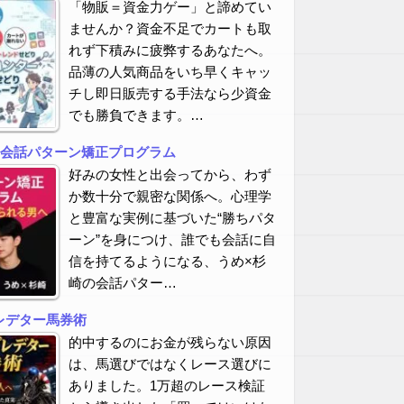
「物販＝資金力ゲー」と諦めてい
ませんか？資金不足でカートも取
れず下積みに疲弊するあなたへ。
品薄の人気商品をいち早くキャッ
チし即日販売する手法なら少資金
でも勝負できます。…
の会話パターン矯正プログラム
好みの女性と出会ってから、わず
か数十分で親密な関係へ。心理学
と豊富な実例に基づいた“勝ちパタ
ーン”を身につけ、誰でも会話に自
信を持てるようになる、うめ×杉
崎の会話パター…
レデター馬券術
的中するのにお金が残らない原因
は、馬選びではなくレース選びに
ありました。1万超のレース検証