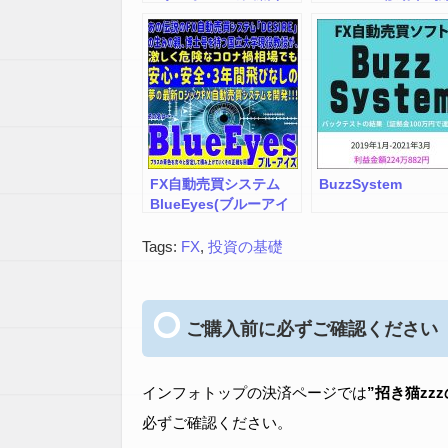
ジケーターで相場の天
－ 時間調整の概念
底がわかります。
取り入れた "プロも
き”の精度の高いク
ポイント！
FX自動売買システム
BuzzSystem
BlueEyes(ブルーアイ
ズ)
Tags:
FX
,
投資の基礎
ご購入前に必ずご確認ください
インフォトップの決済ページでは
”招き猫zz
必ずご確認ください。