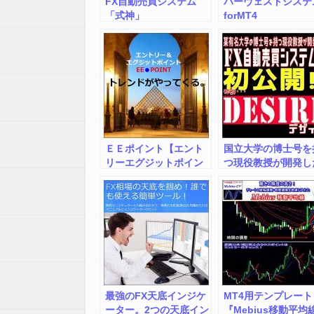
FX自動売買システム
ハーヴェストシステ
「式神」
forMT4
ＥＥポイント【エント
国立大学の博士号を
リーエグジットポイン
つ現役教授が開発し
ト】
FX自動売買システ
「DESIRE」
最強のFX天底インジケ
MT4用テンプレート
ーター。2つの天底イン
『Mebius移動平均