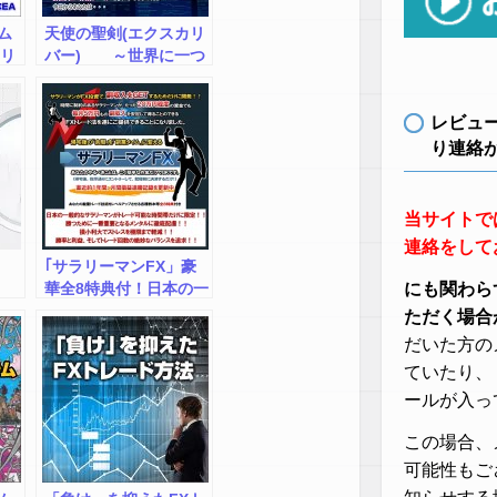
ム
天使の聖剣(エクスカリ
（リ
バー) ～世界に一つ
だけのEAを、5分で作
れるとしたら・・～,激
安,キャッシュバック,豪
レビュ
華特典付！
り連絡
当サイトで
連絡をして
｢サラリーマンFX」豪
華全8特典付！日本の一
にも関わら
般的なサラリーマンが
ただく場合
FX投資で、副収入を
だいた方の
GETするためだけに開
ていたり、
発！帰宅後の「余暇」
を「副業タイム」に！
ールが入っ
この場合、
可能性もご