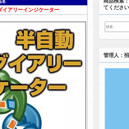
商品検索
品名
てくださ
ダイアリーインジケーター
検
索:
管理人：招