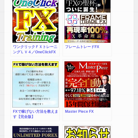
ZERO掲示板&メルマガ特典
付
ワンクリックＦＸトレーニ
フレームトレードFX
ングＬＶ４／OneClickFX
training LV4 裁量トレード
の練習用トレーニングＥ
Ａ、２４時間３６５日いつ
でも練習することができま
す！
FXで稼げない方法を教えま
Master Piece FX
す【完全版】