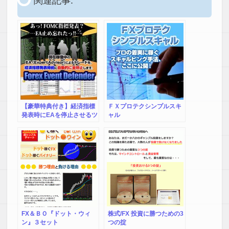
関連記事:
【豪華特典付き】経済指標
ＦＸプロテクシンプルスキ
発表時にEAを停止させるツ
ャル
ール☆Forex Event
Defender☆（フォレックス
イベントディフェンダー）
FX＆ＢＯ『ドット・ウィ
株式/FX 投資に勝つための3
ン』３セット
つの掟