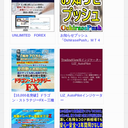
UNLIMITED FOREX
お知らせプッシュ
「OshirasePush」ＭＴ４
のチャート変化をスマホに
通知
【10,000名突破】ドラゴ
LIZ_AutoPilotインジケータ
ン・ストラテジーFX～三種
ー
の神器～世界中を旅しなが
ら「毎月70万円」を稼ぎ続
けるツール登場！ドラスト
FX