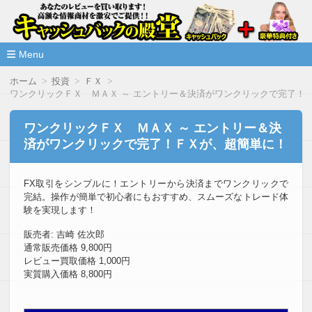
高額な情報商材をレビューを買い取ることで激安で購入できま
情報商材激安サイト・キャッシ
ュバックの殿堂
Menu
コ
ホーム
投資
ＦＸ
ン
ワンクリックＦＸ ＭＡＸ ～ エントリー＆決済がワンクリックで完了！
テ
ン
ツ
ワンクリックＦＸ ＭＡＸ ～ エントリー＆決
へ
済がワンクリックで完了！ＦＸが、超簡単に！
移
動
FX取引をシンプルに！エントリーから決済までワンクリックで
完結。操作が簡単で初心者にもおすすめ、スムーズなトレード体
験を実現します！
販売者: 吉崎 佐次郎
通常販売価格 9,800円
レビュー買取価格 1,000円
実質購入価格 8,800円