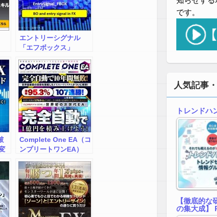
知らせする
です。
エントリーシグナル
「エフボックス」
人気記事
トレンドハ
破
Complete One EA（コ
変
ンプリートワンEA）
シ
で資
【徹底的な研
の集大成】 R