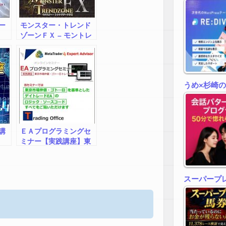
ー
モンスター・トレンド
ゾーンＦＸ – モントレ
FX –
うめ×杉崎
講
ＥＡプログラミングセ
ミナー【実践講座】東
京市場仲値・ゴト―日
トレード編
スーパープ