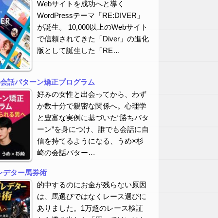
Webサイトを成功へと導く
WordPressテーマ「RE:DIVER」
が誕生。 10,000以上のWebサイト
で信頼されてきた「Diver」の進化
版として誕生した「RE…
の会話パターン矯正プログラム
好みの女性と出会ってから、わず
か数十分で親密な関係へ。心理学
と豊富な実例に基づいた“勝ちパタ
ーン”を身につけ、誰でも会話に自
信を持てるようになる、うめ×杉
崎の会話パター…
レデター馬券術
的中するのにお金が残らない原因
は、馬選びではなくレース選びに
ありました。1万超のレース検証