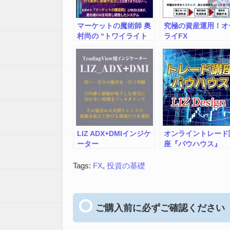
マーケットの魔術師 奥
究極の資産運用！オ
村尚の “トワイライト
ライFX
ゾーン”
LIZ ADX+DMIインジケ
オンライントレード
ーター
座『バウハウス』
Tags:
FX
,
投資の基礎
ご購入前に必ずご確認ください