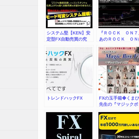
システム堅【KEN】安
『ＲＯＣＫ ＯＮ７
定型FX自動売買の究
あのＲＯＣＫ ＯＮ
極。
ＮＲ７（日足版）と
ｉｓｔｏｒｔｉｏｎ
算インジケーターが
ット！
トレンドハックFX
FXの玉手箱◆くま
先生の『マジックボ
クスFX』