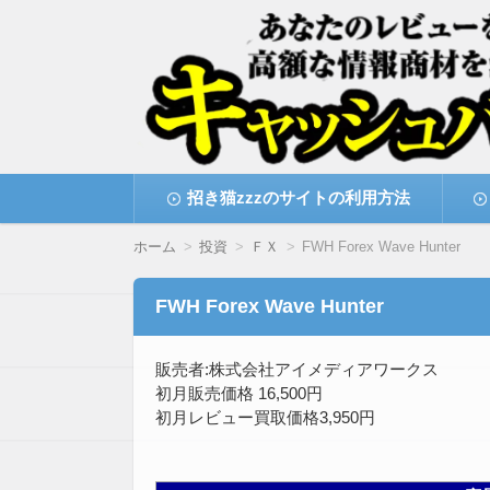
高額な情報商材をレビューを買い取ることで
情報商材激安サイト・
コ
招き猫zzzのサイトの利用方法
ン
テ
ン
ホーム
投資
ＦＸ
FWH Forex Wave Hunter
ツ
へ
移
FWH Forex Wave Hunter
動
販売者:株式会社アイメディアワークス
初月販売価格 16,500円
初月レビュー買取価格3,950円