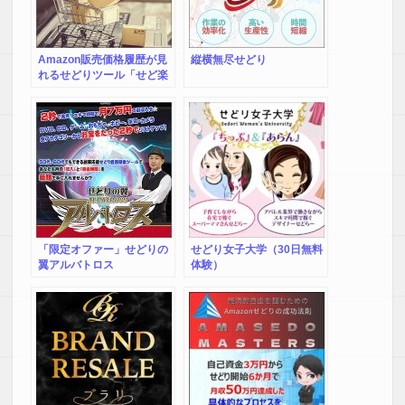
Amazon販売価格履歴が見
縦横無尽せどり
れるせどりツール「せど楽
チェッカー」
「限定オファー」せどりの
せどり女子大学（30日無料
翼アルバトロス
体験）