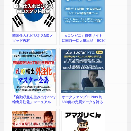
韓国仕入れビジネスMDメ
「eコンビニ」複数サイト
ソッド教材
に同時一括大量出品！ECビ
ジネス総合管理ツール【ヤ
フオク・メルカリ・ラク
マ・BASE・Amazon・
eBay・Yahooショッピン
グ・モバオク対応】※ヘビ
ープラン(3000件)
「自動収益を生み出すebay
オークファンプロ Plus 約
輸出外注化」マニュアル
680億の売買データを誇る
EC総合リサーチツール