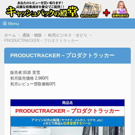
高額な情報商材をレビューを買い取ることで激安で購入できま
情報商材激安サイト・キャッシ
ュバックの殿堂
Menu
コ
ホーム
通販・物販
転売ビジネス・せどり
ン
PRODUCTRACKER－プロダクトラッカー
テ
ン
ツ
PRODUCTRACKER－プロダクトラッカー
へ
移
動
販売者:田原 芙雪
初月販売価格 2,980円
初月レビュー買取価格0円
商品名
PRODUCTRACKER－プロダクトラッカー